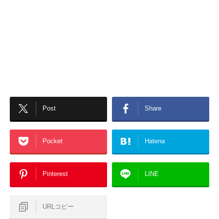
Post
Share
Pocket
Hatena
Pinterest
LINE
URLコピー