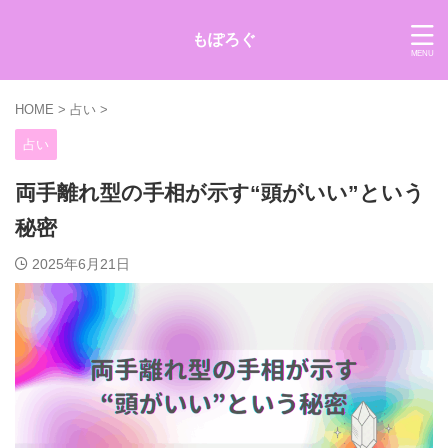
もぽろぐ
HOME
>
占い
>
占い
両手離れ型の手相が示す“頭がいい”という
秘密
2025年6月21日